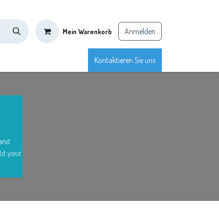
Anmelden
Mein Warenkorb
denzufriedenheit
Shop
Blog
Kontaktieren Sie uns
Kurse
Termin
and
ld your