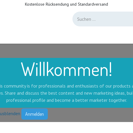
Kostenlose Rücksendung und Standardversand
e uns
Directory
Stellen
Forum
Hilfe
Live Support
Helpdesk Kun
Willkommen!
is community is for professionals and enthusiasts of our products 
es. Share and discuss the best content and new marketing ideas, bui
professional profile and become a better marketer together.
ausblenden
Anmelden