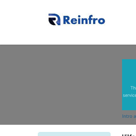
Home
Our Processes
About Us
Kontaktieren Si
Th
servic
Intro 